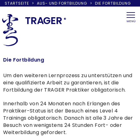
STARTSEITE
>
AUS- UND FORTBILDUNG
>
DIE FORTBILDUNG
Skip
to
TRA
G
ER
®
MENÜ
content
Die Fortbildung
Um den weiteren Lernprozess zu unterstützen und
eine qualifizierte Arbeit zu garantieren, ist die
Fortbildung der TRAGER Praktiker obligatorisch.
Innerhalb von 24 Monaten nach Erlangen des
Praktiker-Status ist der Besuch eines Level 4
Trainings obligatorisch. Danach ist alle 3 Jahre der
Besuch von wenigstens 24 Stunden Fort- oder
Weiterbildung gefordert.