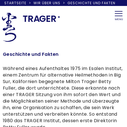
STARTSEITE
>
WIR ÜBER UNS
>
GESCHICHTE UND FAKTEN
Skip
to
TRA
G
ER
®
MENÜ
content
Geschichte und Fakten
Während eines Aufenthaltes 1975 im Esalen Institut,
einem Zentrum für alternative Heilmethoden in Big
Sur, Kalifornien begegnete Milton Trager Betty
Fuller, die dort unterrichtete. Diese erkannte nach
einer TRAGER Sitzung von ihm sofort den Wert und
die Möglichkeiten seiner Methode und überzeugte
ihn, eine Organisation zu schaffen, die sein Werk
unterstützen und verbreiten könnte. So entstand
1980 das TRAGER Institut, dessen erste Direktorin