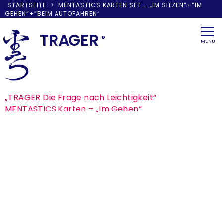
STARTSEITE
>
MENTASTICS KARTEN SET – „IM SITZEN“+“IM
GEHEN“+“BEIM AUTOFAHREN“
Skip
to
TRA
G
ER
®
MENÜ
content
Beitragsnavigation
„TRAGER Die Frage nach Leichtigkeit“
MENTASTICS Karten – „Im Gehen“