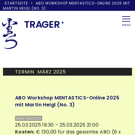
STARTSEITE
>
ABO WORKSHOP MENTASTICS-ONLINE 2025 MIT
MARTIN HEIGL (NO. 3)
Skip
to
TRA
G
ER
®
MENÜ
content
TERMIN MÄRZ 2025
ABO Workshop MENTASTICS-Online 2025
mit Martin Heigl (No. 3)
AUSTAUSCH
25.03.2025 19:30 – 25.03.2025 21:00
Kosten:
€ 130,00 für das gesamte ABO (6 x