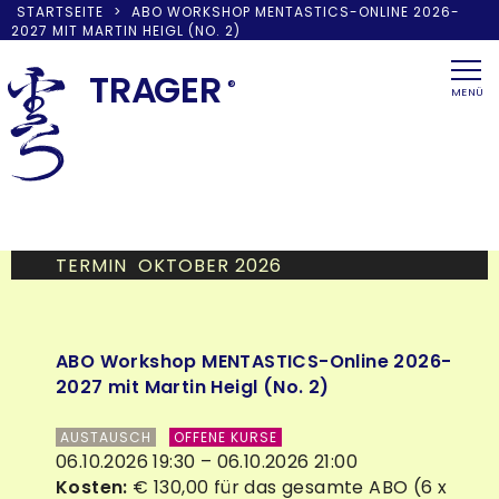
STARTSEITE
>
ABO WORKSHOP MENTASTICS-ONLINE 2026-
2027 MIT MARTIN HEIGL (NO. 2)
Skip
to
TRA
G
ER
®
MENÜ
content
TERMIN OKTOBER 2026
ABO Workshop MENTASTICS-Online 2026-
2027 mit Martin Heigl (No. 2)
AUSTAUSCH
OFFENE KURSE
06.10.2026 19:30 – 06.10.2026 21:00
Kosten:
€ 130,00 für das gesamte ABO (6 x