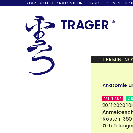
STARTSEITE
>
ANATOMIE UND PHYSIOLOGIE 2 IN ERLA
Skip
to
TRA
G
ER
®
content
TERMIN NO
Anatomie un
FÄLLT AUS
GR
20.11.2020 10
Anmeldesch
Kosten:
360 
Ort:
Erlangen