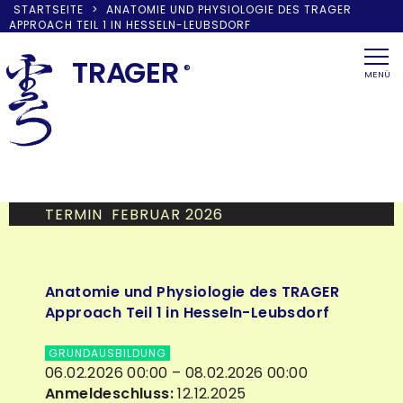
STARTSEITE
>
ANATOMIE UND PHYSIOLOGIE DES TRAGER
APPROACH TEIL 1 IN HESSELN-LEUBSDORF
Skip
to
TRA
G
ER
®
MENÜ
content
TERMIN FEBRUAR 2026
Anatomie und Physiologie des TRAGER
Approach Teil 1 in Hesseln-Leubsdorf
GRUNDAUSBILDUNG
06.02.2026 00:00 – 08.02.2026 00:00
Anmeldeschluss:
12.12.2025