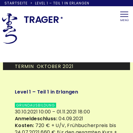
STARTSEITE
>
LEVEL 1 – TEIL 1 IN ERLANGEN
Skip
to
TRA
G
ER
®
MENÜ
content
TERMIN OKTOBER 2021
Level 1 – Teil 1 in Erlangen
GRUNDAUSBILDUNG
30.10.2021 10:00 – 01.11.2021 18:00
Anmeldeschluss:
04.09.2021
Kosten:
720 € + U/V, Frühbucherpreis bis
24.07.2021 660 € für den gesamten Kurs +