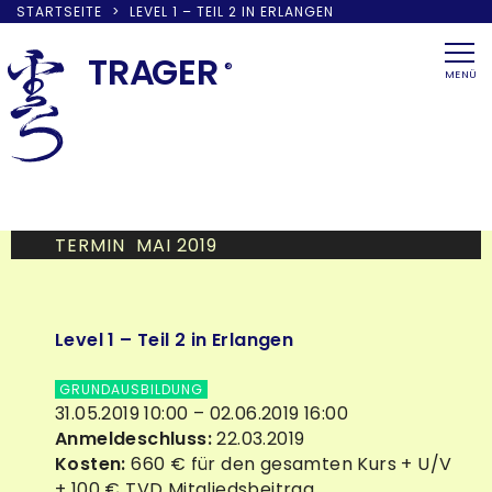
STARTSEITE
>
LEVEL 1 – TEIL 2 IN ERLANGEN
Skip
to
TRA
G
ER
®
MENÜ
content
TERMIN MAI 2019
Level 1 – Teil 2 in Erlangen
GRUNDAUSBILDUNG
31.05.2019 10:00 – 02.06.2019 16:00
Anmeldeschluss:
22.03.2019
Kosten:
660 € für den gesamten Kurs + U/V
+ 100 € TVD Mitgliedsbeitrag