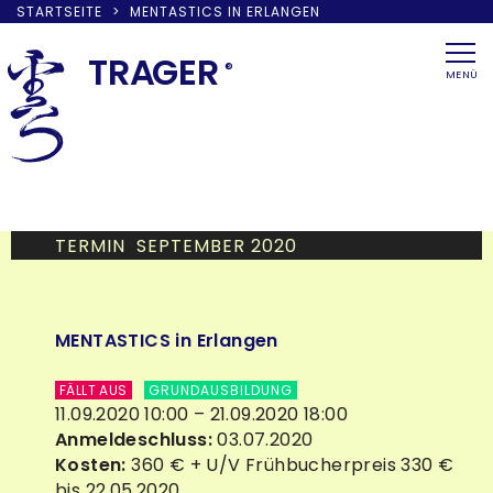
STARTSEITE
>
MENTASTICS IN ERLANGEN
Skip
to
TRA
G
ER
®
MENÜ
content
TERMIN SEPTEMBER 2020
MENTASTICS in Erlangen
FÄLLT AUS
GRUNDAUSBILDUNG
11.09.2020 10:00 – 21.09.2020 18:00
Anmeldeschluss:
03.07.2020
Kosten:
360 € + U/V Frühbucherpreis 330 €
bis 22.05.2020