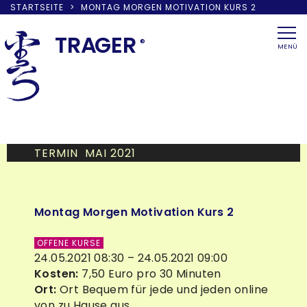
STARTSEITE
>
MONTAG MORGEN MOTIVATION KURS 2
Skip
to
TRA
G
ER
®
MENÜ
content
TERMIN MAI 2021
Montag Morgen Motivation Kurs 2
OFFENE KURSE
24.05.2021 08:30 – 24.05.2021 09:00
Kosten:
7,50 Euro pro 30 Minuten
Ort:
Ort Bequem für jede und jeden online
von zu Hause aus.