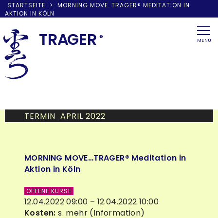
STARTSEITE
>
MORNING MOVE…TRAGER® MEDITATION IN
AKTION IN KÖLN
Skip
to
TRA
G
ER
®
MENÜ
content
TERMIN APRIL 2022
MORNING MOVE…TRAGER® Meditation in
Aktion in Köln
OFFENE KURSE
12.04.2022 09:00 – 12.04.2022 10:00
Kosten:
s. mehr (Information)