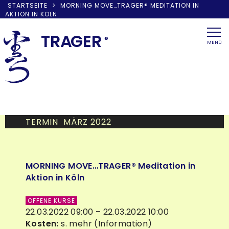
STARTSEITE
>
MORNING MOVE…TRAGER® MEDITATION IN
AKTION IN KÖLN
Skip
to
TRA
G
ER
®
MENÜ
content
TERMIN MÄRZ 2022
MORNING MOVE…TRAGER® Meditation in
Aktion in Köln
OFFENE KURSE
22.03.2022 09:00 – 22.03.2022 10:00
Kosten:
s. mehr (Information)