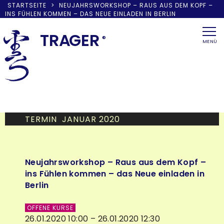
STARTSEITE
>
NEUJAHRSWORKSHOP – RAUS AUS DEM KOPF –
INS FÜHLEN KOMMEN – DAS NEUE EINLADEN IN BERLIN
Skip
to
TRA
G
ER
®
MENÜ
content
TERMIN JANUAR 2020
Neujahrsworkshop – Raus aus dem Kopf –
ins Fühlen kommen – das Neue einladen in
Berlin
OFFENE KURSE
26.01.2020 10:00 – 26.01.2020 12:30