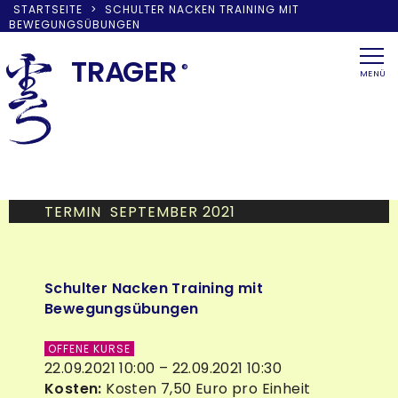
STARTSEITE
>
SCHULTER NACKEN TRAINING MIT
BEWEGUNGSÜBUNGEN
Skip
to
TRA
G
ER
®
MENÜ
content
TERMIN SEPTEMBER 2021
Schulter Nacken Training mit
Bewegungsübungen
OFFENE KURSE
22.09.2021 10:00 – 22.09.2021 10:30
Kosten:
Kosten 7,50 Euro pro Einheit