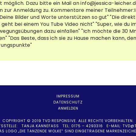
t möglich. Dazu bitte ein Mail an info@jessica-leicher
n zur Anmeldung zu. Kommentare meiner Teilnehmer:In
Deine Bilder und Worte unterstützen so gut" "Die direk
as geht bei einem You Tube Video nicht" "Super, wie du
wegungsübungen dazu einfallen" "Ich möchte die 30 Mn
" "Das Beste, dass ich sie zu Hause machen kann, denn 
rungspunkte"
IMPRESSUM
DATENSCHUTZ
ANMELDEN
COPYRIGHT © 2019 TVD RESPONSIVE. ALLE RECHTE VORBEHALTEN.
TSSTELLE: TANJA KANNEFASS TEL: 0175 – 4293316 E-MAIL:
TVD@T
AS LOGO „DIE TANZENDE WOLKE” SIND EINGETRAGENE MARKENZEICHE