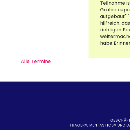
Teilnahme is
Gratiscoupo
aufgebaut" "
hilfreich, d
richtigen Be
weitermachen
habe Erinne
Alle Termine
GESCHÄF
TRAGER®, MENTASTICS® UND D