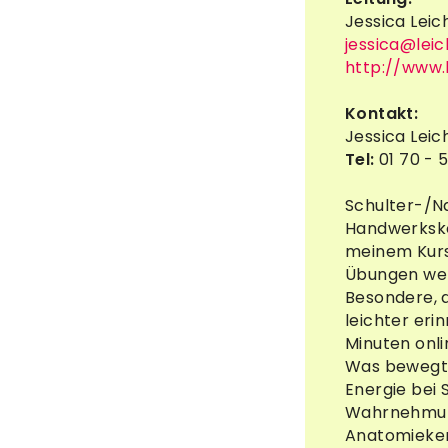
Jessica Leic
jessica@leic
http://www.l
Kontakt:
Jessica Leic
Tel:
01 70 - 
Schulter-/N
Handwerksko
meinem Kurs
Übungen wer
Besondere, d
leichter eri
Minuten onl
Was bewegt 
Energie bei 
Wahrnehmung
Anatomiekenn