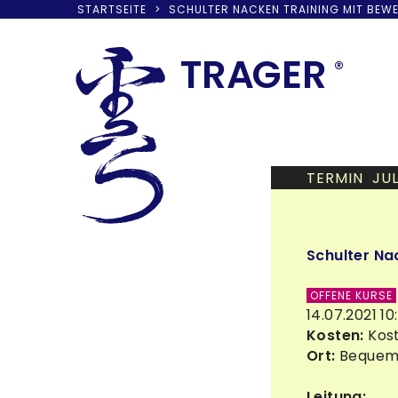
STARTSEITE
>
SCHULTER NACKEN TRAINING MIT BE
Skip
to
TRA
G
ER
®
content
TERMIN JUL
Schulter N
OFFENE KURSE
14.07.2021 10
Kosten:
Kost
Ort:
Bequem 
Leitung: