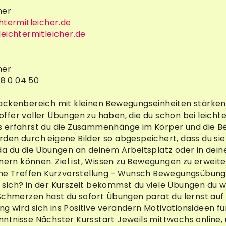
her
htermitleicher.de
eichtermitleicher.de
her
58 0 04 50
ackenbereich mit kleinen Bewegungseinheiten stärken 
ffer voller Übungen zu haben, die du schon bei leic
 erfährst du die Zusammenhänge im Körper und die B
den durch eigene Bilder so abgespeichert, dass du si
a du die Übungen an deinem Arbeitsplatz oder in deine
nnern können. Ziel ist, Wissen zu Bewegungen zu erweit
ine Treffen Kurzvorstellung - Wunsch Bewegungsübung
sich? in der Kurszeit bekommst du viele Übungen du
Schmerzen hast du sofort Übungen parat du lernst auf
 wird sich ins Positive verändern Motivationsideen f
tnisse Nächster Kursstart Jeweils mittwochs online, 