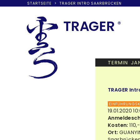
STARTSEITE
>
TRAGER INTRO SAARBRÜCKEN
Skip
to
TRA
G
ER
®
content
TERMIN JA
TRAGER Intr
EINFÜHRUNGS
19.01.2020 10
Anmeldesch
Kosten:
110,
Ort:
GUANYIN
Saarbrücke