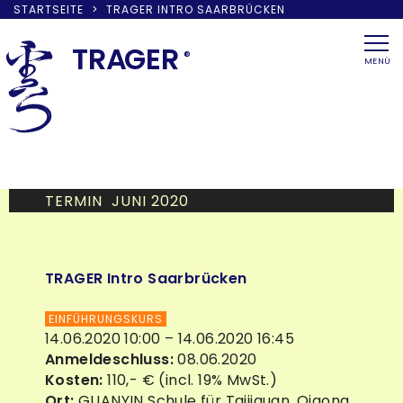
STARTSEITE
>
TRAGER INTRO SAARBRÜCKEN
Skip
to
TRA
G
ER
®
MENÜ
content
TERMIN JUNI 2020
TRAGER Intro Saarbrücken
EINFÜHRUNGSKURS
14.06.2020 10:00 – 14.06.2020 16:45
Anmeldeschluss:
08.06.2020
Kosten:
110,- € (incl. 19% MwSt.)
Ort:
GUANYIN Schule für Taijiquan, Qigong