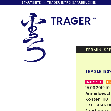
STARTSEITE
>
TRAGER INTRO SAARBRÜCKEN
Skip
to
TRA
G
ER
®
content
TERMIN SEP
TRAGER Intr
FÄLLT AUS
EI
15.09.2019 10
Anmeldesch
Kosten:
110,
Ort:
GUANYIN
Saarbrücke