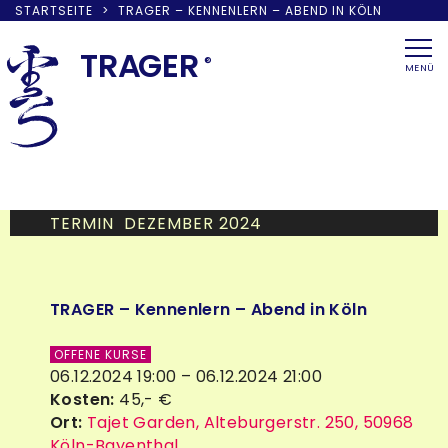
STARTSEITE
>
TRAGER – KENNENLERN – ABEND IN KÖLN
Skip
to
TRA
G
ER
®
MENÜ
content
TERMIN DEZEMBER 2024
TRAGER – Kennenlern – Abend in Köln
OFFENE KURSE
06.12.2024 19:00 – 06.12.2024 21:00
Kosten:
45,- €
Ort:
Tajet Garden, Alteburgerstr. 250, 50968
Köln-Bayenthal