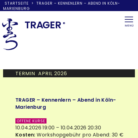
STARTSEITE
>
TRAGER – KENNENLERN – ABEND IN KÖLN-
MARIENBURG
Skip
to
TRA
G
ER
®
MENÜ
content
TERMIN APRIL 2026
TRAGER – Kennenlern – Abend in Köln-
Marienburg
OFFENE KURSE
10.04.2026 19:00 – 10.04.2026 20:30
Kosten:
Workshopgebühr pro Abend: 30 €