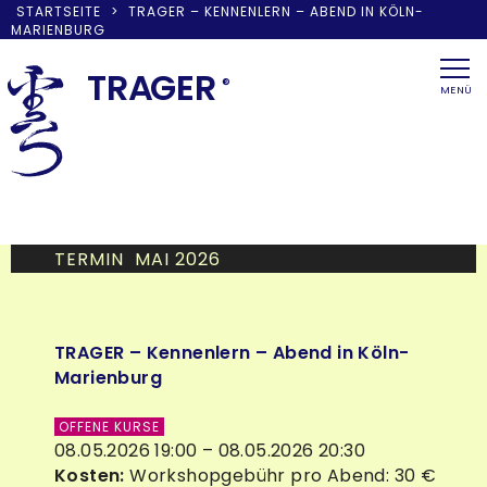
STARTSEITE
>
TRAGER – KENNENLERN – ABEND IN KÖLN-
MARIENBURG
Skip
to
TRA
G
ER
®
MENÜ
content
TERMIN MAI 2026
TRAGER – Kennenlern – Abend in Köln-
Marienburg
OFFENE KURSE
08.05.2026 19:00 – 08.05.2026 20:30
Kosten:
Workshopgebühr pro Abend: 30 €