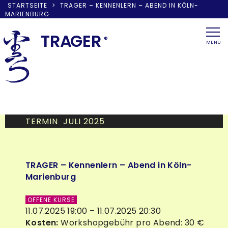
STARTSEITE
>
TRAGER – KENNENLERN – ABEND IN KÖLN-
MARIENBURG
Skip
to
TRA
G
ER
®
MENÜ
content
TERMIN JULI 2025
TRAGER – Kennenlern – Abend in Köln-
Marienburg
OFFENE KURSE
11.07.2025 19:00 – 11.07.2025 20:30
Kosten:
Workshopgebühr pro Abend: 30 €