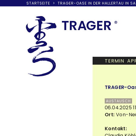
STARTSEITE
>
TRAGER-OASE IN DER HALLERTAU IN S
Skip
to
TRA
G
ER
®
content
TERMIN APR
TRAGER-Oase
AUSTAUSCH
06.04.2025 1
Ort:
Von-Neu
Kontakt:
Claudia Köhl