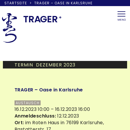
STARTSEITE
>
TRAGER – OASE IN KARLSRUHE
Skip
to
TRA
G
ER
®
MENÜ
content
TERMIN DEZEMBER 2023
TRAGER – Oase in Karlsruhe
AUSTAUSCH
16.12.2023 10:00 – 16.12.2023 16:00
Anmeldeschluss:
12.12.2023
Ort:
im Roten Haus in 76199 Karlsruhe,
Rastatterstr. 17