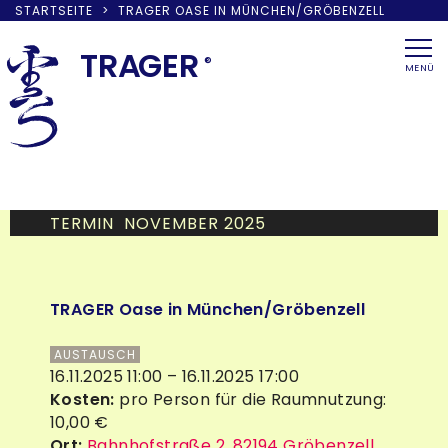
STARTSEITE
>
TRAGER OASE IN MÜNCHEN/GRÖBENZELL
Skip
to
TRA
G
ER
®
MENÜ
content
TERMIN NOVEMBER 2025
TRAGER Oase in München/Gröbenzell
AUSTAUSCH
16.11.2025 11:00 – 16.11.2025 17:00
Kosten:
pro Person für die Raumnutzung:
10,00 €
Ort:
Bahnhofstraße 2, 82194 Gröbenzell