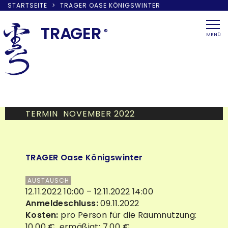
STARTSEITE
>
TRAGER OASE KÖNIGSWINTER
Skip
to
TRA
G
ER
®
MENÜ
content
TERMIN NOVEMBER 2022
TRAGER Oase Königswinter
AUSTAUSCH
12.11.2022 10:00 – 12.11.2022 14:00
Anmeldeschluss:
09.11.2022
Kosten:
pro Person für die Raumnutzung:
10,00 €, ermäßigt: 7,00 €