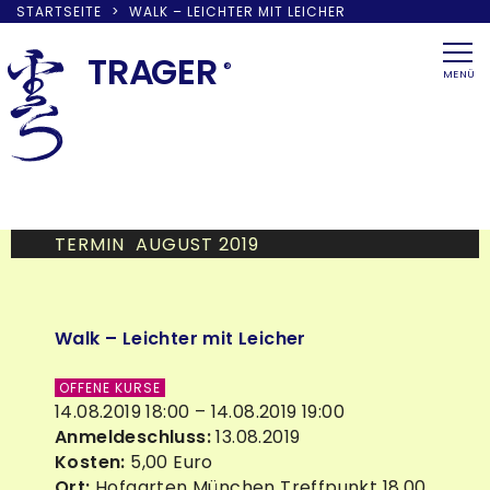
STARTSEITE
>
WALK – LEICHTER MIT LEICHER
Skip
to
TRA
G
ER
®
MENÜ
content
TERMIN AUGUST 2019
Walk – Leichter mit Leicher
OFFENE KURSE
14.08.2019 18:00 – 14.08.2019 19:00
Anmeldeschluss:
13.08.2019
Kosten:
5,00 Euro
Ort:
Hofgarten München Treffpunkt 18.00