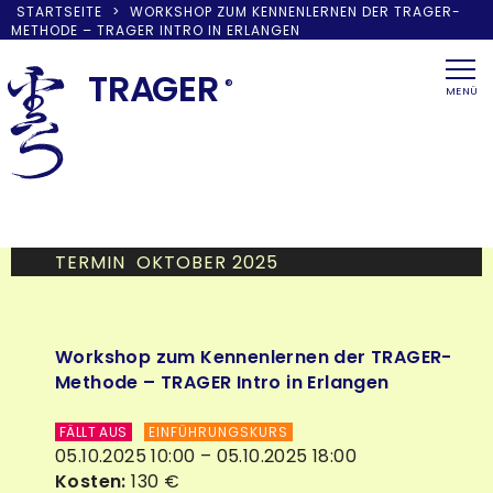
STARTSEITE
>
WORKSHOP ZUM KENNENLERNEN DER TRAGER-
METHODE – TRAGER INTRO IN ERLANGEN
Skip
to
TRA
G
ER
®
MENÜ
content
TERMIN OKTOBER 2025
Workshop zum Kennenlernen der TRAGER-
Methode – TRAGER Intro in Erlangen
FÄLLT AUS
EINFÜHRUNGSKURS
05.10.2025 10:00 – 05.10.2025 18:00
Kosten:
130 €