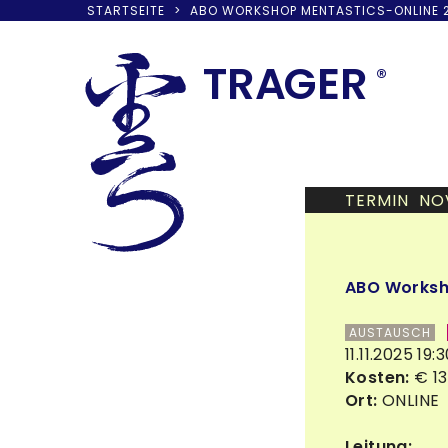
STARTSEITE
>
ABO WORKSHOP MENTASTICS-ONLINE 20
Skip
to
TRA
G
ER
®
content
TERMIN NO
ABO Worksho
AUSTAUSCH
11.11.2025 19:
Kosten:
€ 13
Ort:
ONLINE
Leitung: