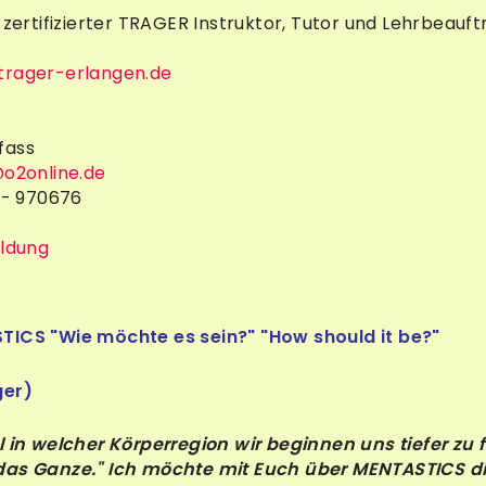
, zertifizierter TRAGER Instruktor, Tutor und Lehrbeau
trager-erlangen.de
fass
@o2online.de
 - 970676
ldung
TICS "Wie möchte es sein?" "How should it be?"
ger)
l in welcher Körperregion wir beginnen uns tiefer zu
das Ganze."
Ich möchte mit Euch über MENTASTICS di